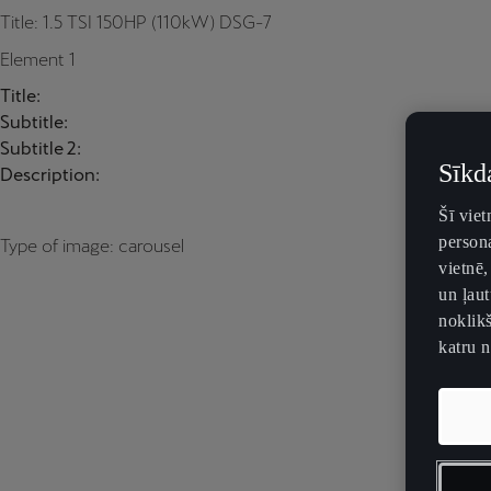
Title: 1.5 TSI 150HP (110kW) DSG-7
Element 1
Title:
Subtitle:
Subtitle 2:
Sīkd
Description:
Šī vie
persona
Type of image: carousel
vietnē,
un ļaut
noklikš
katru 