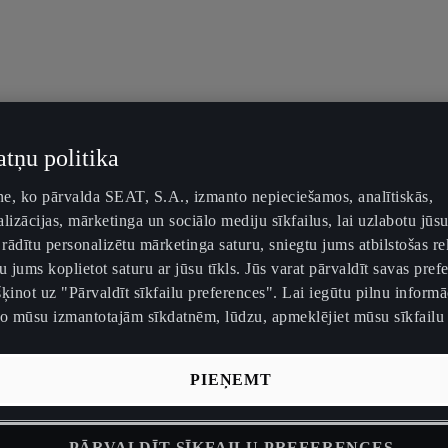
atņu politika
tne, ko pārvalda SEAT, S.A., izmanto nepieciešamos, analītiskās,
lizācijas, mārketinga un sociālo mediju sīkfailus, lai uzlabotu jūsu
 rādītu personalizētu mārketinga saturu, sniegtu jums atbilstošas r
u jums koplietot saturu ar jūsu tīkls. Jūs varat pārvaldīt savas pref
ķinot uz "Pārvaldīt sīkfailu preferences". Lai iegūtu pilnu informā
no mūsu izmantotajām sīkdatnēm, lūdzu, apmeklējiet mūsu sīkfailu 
PIEŅEMT
PĀRVALDĪT SĪKFAILU PREFERENCES