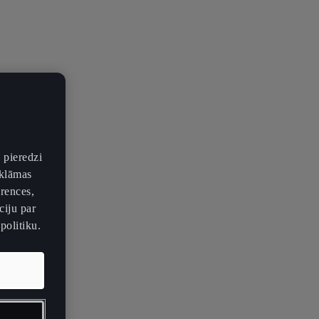
 pieredzi
eklāmas
erences,
ciju par
politiku.