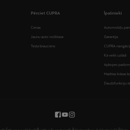
Pērciet CUPRA
Īpašnieki
Cenas
Automobiļu pam
Jaunu auto noliktava
Garantija
Testa brauciens
CUPRA navigācij
Kā veikt uzlādi
Apkopes padom
Matētas krāsas 
Daudzfunkciju s