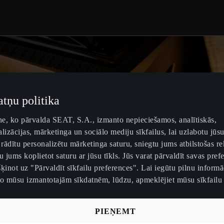
atņu politika
tne, ko pārvalda SEAT, S.A., izmanto nepieciešamos, analītiskās,
lizācijas, mārketinga un sociālo mediju sīkfailus, lai uzlabotu jūsu
 rādītu personalizētu mārketinga saturu, sniegtu jums atbilstošas r
u jums koplietot saturu ar jūsu tīkls. Jūs varat pārvaldīt savas pref
ķinot uz "Pārvaldīt sīkfailu preferences". Lai iegūtu pilnu informā
no mūsu izmantotajām sīkdatnēm, lūdzu, apmeklējiet mūsu sīkfailu 
PIEŅEMT