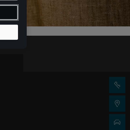
Sazinies ar 
Atrodi dīleri
Testa braucie