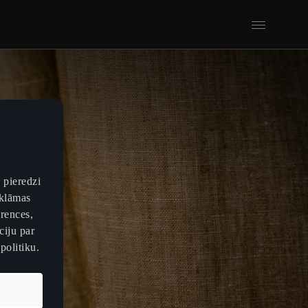
 pieredzi
eklāmas
erences,
ciju par
politiku.