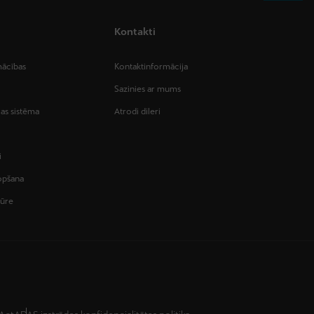
Kontakti
ācības
Kontaktinformācija
Sazinies ar mums
as sistēma
Atrodi dileri
i
kopšana
tūre