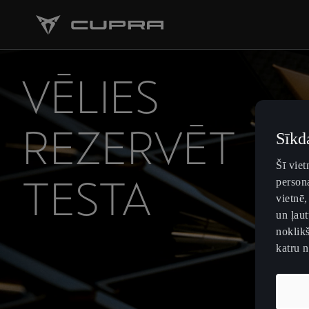
VĒLIES
REZERVĒT
Sīkd
Šī vie
TESTA
persona
vietnē,
un ļaut
BRAUCIENU?
noklikš
katru 