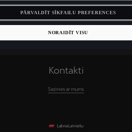
PĀRVALDĪT SĪKFAILU PREFERENCES
NORAIDĪT VISU
Kontakti
Sazinies ar mums
Latvia
Latviešu