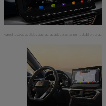
Atrodi tuvākās uzpildes stacijas, uzlādes stacijas un noskaidro cenas.