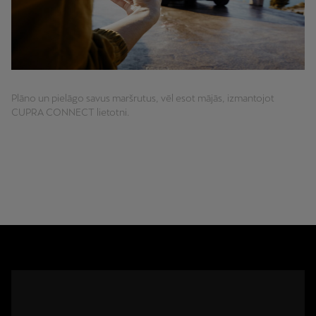
Plāno un pielāgo savus maršrutus, vēl esot mājās, izmantojot
CUPRA CONNECT lietotni.