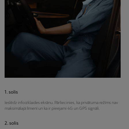
1. solis
Ieslēdz infoizklaides ekrānu. Pārliecinies, ka privātuma režīms nav
maksimālajā līmenī un ka ir pieejami 4G un GPS signāli.
2. solis