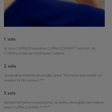
1. solis
Ar savu CUPRA ID piesakies CUPRA CONNECT lietotnē, My
CUPRA portālā vai infoizklaides sistēmā.
2. solis
Ja piesakies lietotnē vai portālā, spied "Pievienot automobili" un
ievadiet tā VIN numuru.***
3. solis
Apstipriniet pirkuma pasūtījumu, lai varētu vienu gadu bez maksas
lietot CUPRA CONNECT.****