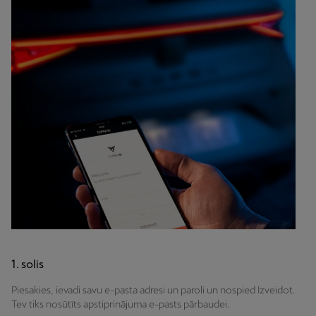
1. solis
Piesakies, ievadi savu e-pasta adresi un paroli un nospied Izveidot.
Tev tiks nosūtīts apstiprinājuma e-pasts pārbaudei.