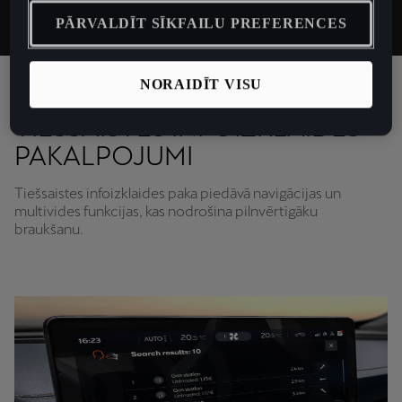
līmeni un ne tikai.
PĀRVALDĪT SĪKFAILU PREFERENCES
NORAIDĪT VISU
TIEŠSAISTES INFOIZKLAIDES
PAKALPOJUMI
Tiešsaistes infoizklaides paka piedāvā navigācijas un
multivides funkcijas, kas nodrošina pilnvērtīgāku
braukšanu.