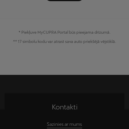
* Piekļuve MyCUPRA Portal būs pieejama drīzumā.
** 17 simbolu kodu var atrast sava auto priekšējā vējstiklā.
Kontakti
Sazinies ar mums