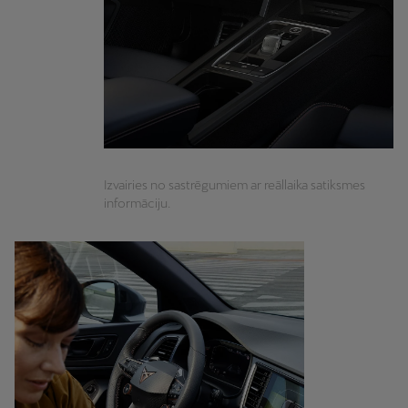
Izvairies no sastrēgumiem ar reāllaika satiksmes
informāciju.