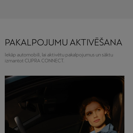
PAKALPOJUMU AKTIVĒŠANA
Iekāp automobilī, lai aktivētu pakalpojumus un sāktu
izmantot CUPRA CONNECT.