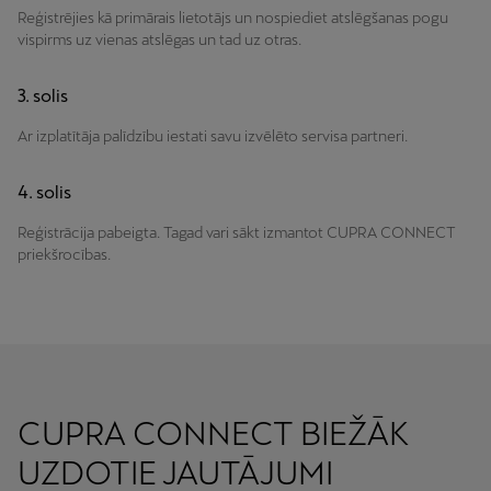
Reģistrējies kā primārais lietotājs un nospiediet atslēgšanas pogu
vispirms uz vienas atslēgas un tad uz otras.
3. solis
Ar izplatītāja palīdzību iestati savu izvēlēto servisa partneri.
4. solis
Reģistrācija pabeigta. Tagad vari sākt izmantot CUPRA CONNECT
priekšrocības.
CUPRA CONNECT BIEŽĀK
UZDOTIE JAUTĀJUMI