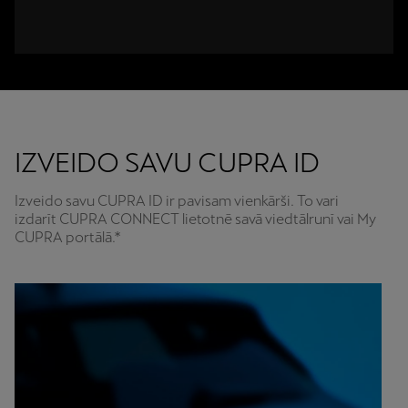
IZVEIDO SAVU CUPRA ID
Izveido savu CUPRA ID ir pavisam vienkārši. To vari
izdarīt CUPRA CONNECT lietotnē savā viedtālrunī vai My
CUPRA portālā.*