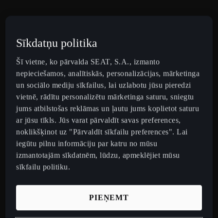
Sīkdatņu politika
Šī vietne, ko pārvalda SEAT, S.A., izmanto
nepieciešamos, analītiskās, personalizācijas, mārketinga
un sociālo mediju sīkfailus, lai uzlabotu jūsu pieredzi
vietnē, rādītu personalizētu mārketinga saturu, sniegtu
jums atbilstošas reklāmas un ļautu jums koplietot saturu
ar jūsu tīkls. Jūs varat pārvaldīt savas preferences,
noklikšķinot uz "Pārvaldīt sīkfailu preferences". Lai
iegūtu pilnu informāciju par katru no mūsu
izmantotajām sīkdatnēm, lūdzu, apmeklējiet mūsu
sīkfailu politiku.
Pārbaudi automobiļa statusu ar CUPRA
A
CONNECT lietotni
A
PIEŅEMT
Attālināti aizslēdz un atslēdzi durvis, iestati
s
temperatūru, pārbaudi degvielas/akumulatora