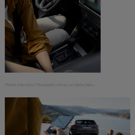
Meklē stāvvietu? Noskaidro cenas un darba laiku.