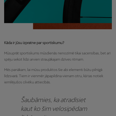
Kāda ir jūsu izpratne par sportiskumu?
Mūsuprāt sportiskums mūsdienās nenozīmē tikai sacensības, bet arī
spēju sekot līdzi arvien straujākajam dzīves ritmam.
Mēs panākam, lai mūsu produktos šie abi elementi būtu pilnīgā
līdzsvarā. Tiem ir vienmēr jāpapildina vienam otru, kā tas notiek
iemīlējušos cilvēku attiecībās.
Šaubāmies, ka atradīsiet
kaut ko šim velosipēdam