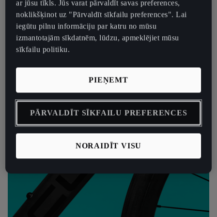
ar jūsu tīkls. Jūs varat pārvaldīt savas preferences,
vidē, bet neatsakoties no velosporta gara.
noklikšķinot uz "Pārvaldīt sīkfailu preferences". Lai
iegūtu pilnu informāciju par katru no mūsu
izmantotajām sīkdatnēm, lūdzu, apmeklējiet mūsu
sīkfailu politiku.
PIEŅEMT
PĀRVALDĪT SĪKFAILU PREFERENCES
NORAIDĪT VISU