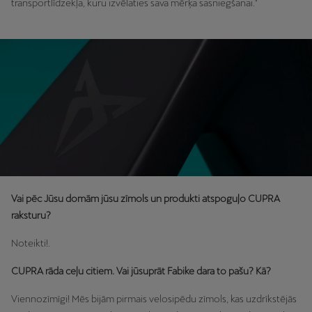
transportlīdzekļa, kuru izvēlaties sava mērķa sasniegšanai."
Vai pēc Jūsu domām jūsu zīmols un produkti atspoguļo CUPRA
raksturu?
Noteikti!.
CUPRA rāda ceļu citiem. Vai jūsuprāt Fabike dara to pašu? Kā?
Viennozīmīgi! Mēs bijām pirmais velosipēdu zīmols, kas uzdrīkstējās