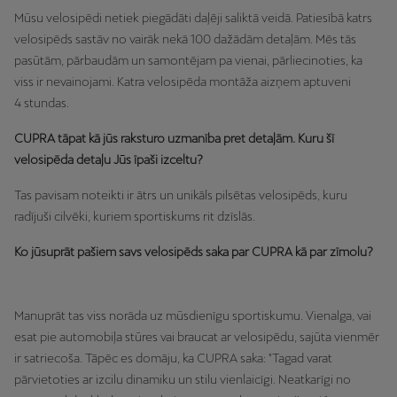
Mūsu velosipēdi netiek piegādāti daļēji saliktā veidā. Patiesībā katrs
velosipēds sastāv no vairāk nekā 100 dažādām detaļām. Mēs tās
pasūtām, pārbaudām un samontējam pa vienai, pārliecinoties, ka
viss ir nevainojami. Katra velosipēda montāža aizņem aptuveni
4 stundas.
CUPRA tāpat kā jūs raksturo uzmanība pret detaļām. Kuru šī
velosipēda detaļu Jūs īpaši izceltu?
Tas pavisam noteikti ir ātrs un unikāls pilsētas velosipēds, kuru
radījuši cilvēki, kuriem sportiskums rit dzīslās.
Ko jūsuprāt pašiem savs velosipēds saka par CUPRA kā par zīmolu?
Manuprāt tas viss norāda uz mūsdienīgu sportiskumu. Vienalga, vai
esat pie automobiļa stūres vai braucat ar velosipēdu, sajūta vienmēr
ir satriecoša. Tāpēc es domāju, ka CUPRA saka: "Tagad varat
pārvietoties ar izcilu dinamiku un stilu vienlaicīgi. Neatkarīgi no