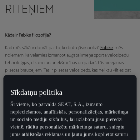
RITEŅIEM
Kāda ir Fabike filozofija?
Kad mēs sākām domāt par to, ko būtu jāsimbolizē
Fabike
, mēs
nolēmām, ka vēlamies izmantot augsta līmeņa sporta velosipēdu
tehnoloģijas, dizainu un priekšrocības un padarīt tās pieejamas
pilsētas braucējiem. Tas ir pilsētas velosipēds, kas neliktu vilties pat
visprasīgākajiem šosejas velosportistiem.
Sīkdatņu politika
Kas iedvesmoja jūs izgatavot šos konkrētos produktus?
Šī vietne, ko pārvalda SEAT, S.A., izmanto
nepieciešamos, analītiskās, personalizācijas, mārketinga
Fabike dibinātājs Fabio nāk no riteņbraukšanas tradīcijām bagātas
un sociālo mediju sīkfailus, lai uzlabotu jūsu pieredzi
ģimenes no Itālijas. Dzīvojot vairākās Eiropas pilsētās, viņš saprata, ka
vietnē, rādītu personalizētu mārketinga saturu, sniegtu
vēlas turpināt savas ģimenes tradīcijas jaunā līmenī – ar modernāku
jums atbilstošas reklāmas un ļautu jums koplietot saturu
un mūsdienīgāku riteņbraukšanas koncepciju, ienesot tās pilsētas