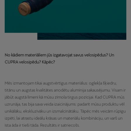
No kādiem materiāliem jūs izgatavojat savus velosipēdus? Un
CUPRA velosipēdu? Kāpēc?
Mēs izmantojam tikai augstvērtīgus materiālus: oglekļa šķiedru,
titānu un augstas kvalitātes anodētu alumīnija sakausējumu. Visam ir
jābūt augstā līmenī kā mūsu zīmola tirgus pozīcijai. Kad CUPRA mūs
uzrunāja, tas bija sava veida izaicinājums: padarīt mūsu produktu vēl
unikālāku, ekskluzīvāku un izsmalcinātāku. Tāpēc mēs veicām rūpīgu
izpēti, lai atrastu ideālu krāsas un materiālu kombināciju, un varš un
īsta āda ir tieši tāda. Rezultāts ir satriecošs.