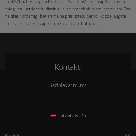
piedāvāt patiesi augsta līmeņa pilsētai domātu velosipēdu ar izcilu
sniegumu, satriecošu dizainu un izcilām tehniskajām inovācijām. Tas
ne tikai ir drosmīgi, bet arī maina priekšstatu par to, ko spēj augsta
līmeņa pilsētas velosipēds un kādam tam būtu jābūt.
Kontakti
Sazinies ar mums
Latvia
Latviešu
Modeļi