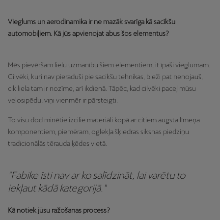
Vieglums un aerodinamika ir ne mazāk svarīga kā sacīkšu
automobiļiem. Kā jūs apvienojat abus šos elementus?
Mēs pievēršam lielu uzmanību šiem elementiem, it īpaši vieglumam.
Cilvēki, kuri nav pieraduši pie sacīkšu tehnikas, bieži pat nenojauš,
cik liela tam ir nozīme, arī ikdienā. Tāpēc, kad cilvēki paceļ mūsu
velosipēdu, viņi vienmēr ir pārsteigti.
To visu dod minētie izcilie materiāli kopā ar citiem augsta līmeņa
komponentiem, piemēram, oglekļa šķiedras siksnas piedziņu
tradicionālās tērauda ķēdes vietā.
"Fabike īsti nav ar ko salīdzināt, lai varētu to
iekļaut kādā kategorijā."
Kā notiek jūsu ražošanas process?