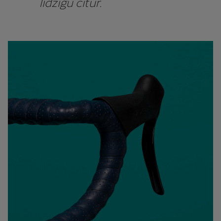
līdzīgu citur.