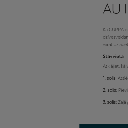
AU
Kā CUPRA īpa
dzīvesveidam
varat uzlādē
Stāvvietā
Atklājiet, kā
1. solis
: Atsl
2. solis:
Pievi
3. solis:
Zaļā