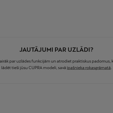
JAUTĀJUMI PAR UZLĀDI?
vairāk par uzlādes funkcijām un atrodiet praktiskus padomus, k
lādēt tieši jūsu CUPRA modeli, savā
īpašnieka rokasgrāmatā
.