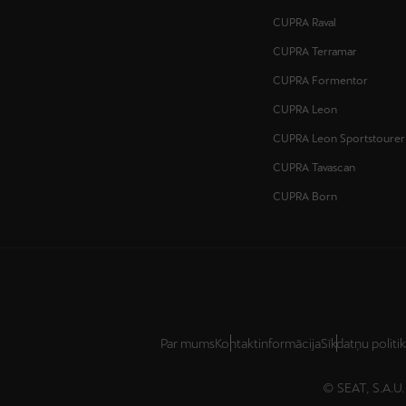
CUPRA Raval
CUPRA Terramar
CUPRA Formentor
CUPRA Leon
CUPRA Leon Sportstourer
CUPRA Tavascan
CUPRA Born
Par mums
Kontaktinformācija
Sīkdatņu politi
© SEAT, S.A.U. 