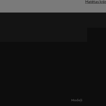
Matētas krā
Modeļi