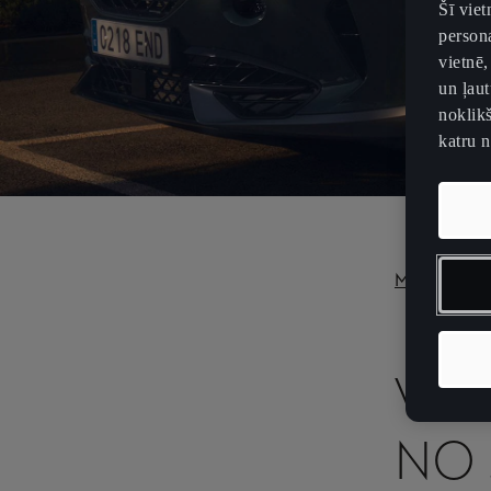
Šī vie
persona
vietnē,
un ļaut
noklikš
katru 
Matētas krā
VAI
NO 