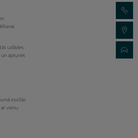
Sazinies ar 
sev
dēšanai
Atrodi dīleri
tās uzlādes
Testa braucie
 un apturiet
tuvumā esošās
 ar vienu