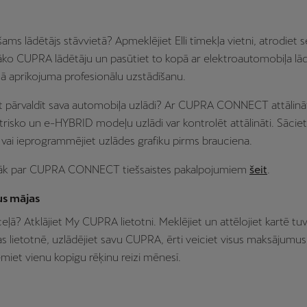
ams lādētājs stāvvietā? Apmeklējiet Elli tīmekļa vietni, atrodiet 
ko CUPRA lādētāju un pasūtiet to kopā ar elektroautomobiļa lā
 aprīkojuma profesionālu uzstādīšanu.
at pārvaldīt sava automobiļa uzlādi? Ar CUPRA CONNECT attālinā
ktrisko un e-HYBRID modeļu uzlādi var kontrolēt attālināti. Sāciet
z vai ieprogrammējiet uzlādes grafiku pirms brauciena.
irāk par CUPRA CONNECT tiešsaistes pakalpojumiem
šeit
.
us mājas
 ceļā? Atklājiet My CUPRA lietotni. Meklējiet un attēlojiet kartē 
as lietotnē, uzlādējiet savu CUPRA, ērti veiciet visus maksājumus
emiet vienu kopīgu rēķinu reizi mēnesī.