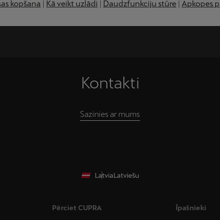
sas kopšana
|
Kā veikt uzlādi
|
Daudzfunkciju stūre
|
Apkopes 
Kontakti
Sazinies ar mums
Latvia
Latviešu
Pērciet CUPRA
Īpašnieki