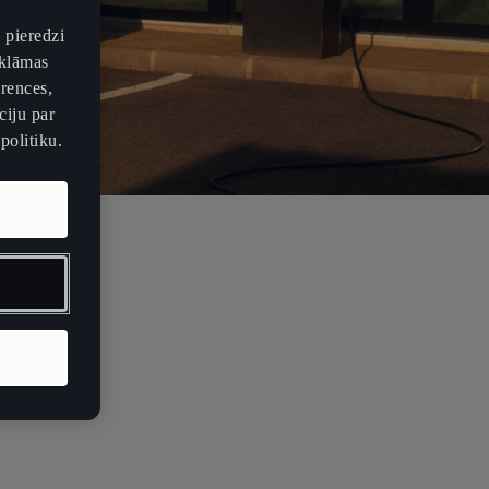
 pieredzi
eklāmas
erences,
ciju par
politiku.
padomi
RĀK