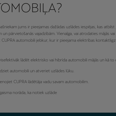
TOMOBIĻA?
šniekam jums ir pieejamas dažādas uzlādes iespējas, kas atbilst 
 un pārvietošanās vajadzībām. Vienalga, vai atrodaties mājās vai 
t CUPRA automobili jebkur, kur ir pieejama elektrības kontaktligz
 visefektīvāk lādēt elektrisko vai hibrīda automobili mājās un kā to d
ēdziet automobili un atveriet uzlādes lūku.
enojiet CUPRA lādētāja vadu savam automobilim.
 gaisma norāda, ka notiek uzlāde