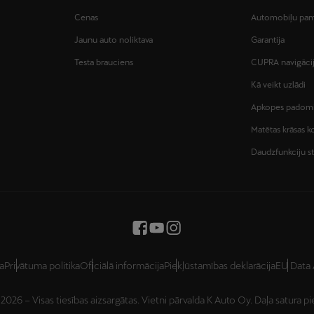
Cenas
Automobiļu pam
Jaunu auto noliktava
Garantija
Testa brauciens
CUPRA navigācij
Kā veikt uzlādi
Apkopes padom
Matētas krāsas 
Daudzfunkciju s
ka
Privātuma politika
Oficiālā informācija
Piekļūstamības deklarācija
EU Data 
2026 – Visas tiesības aizsargātas. Vietni pārvalda K Auto Oy. Daļa satura p