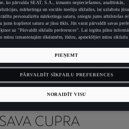
tne, ko pārvalda SEAT, S.A., izmanto nepieciešamos, analītiskās,
lizācijas, mārketinga un sociālo mediju sīkfailus, lai uzlabotu jūsu
 rādītu personalizētu mārketinga saturu, sniegtu jums atbilstošas r
u jums koplietot saturu ar jūsu tīkls. Jūs varat pārvaldīt savas pref
ķinot uz "Pārvaldīt sīkfailu preferences". Lai iegūtu pilnu informā
no mūsu izmantotajām sīkdatnēm, lūdzu, apmeklējiet mūsu sīkfailu 
PIEŅEMT
sas kopšana
|
Kā veikt uzlādi
|
Daudzfunkciju stūre
|
Apkopes 
PĀRVALDĪT SĪKFAILU PREFERENCES
NORAIDĪT VISU
 VĒLATIES IEGŪT VAI
SAVA CUPRA