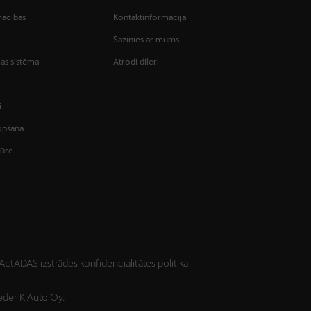
ācības
Kontaktinformācija
Sazinies ar mums
as sistēma
Atrodi dileri
i
kopšana
tūre
Act
ADAS izstrādes konfidencialitātes politika
ieder K Auto Oy.