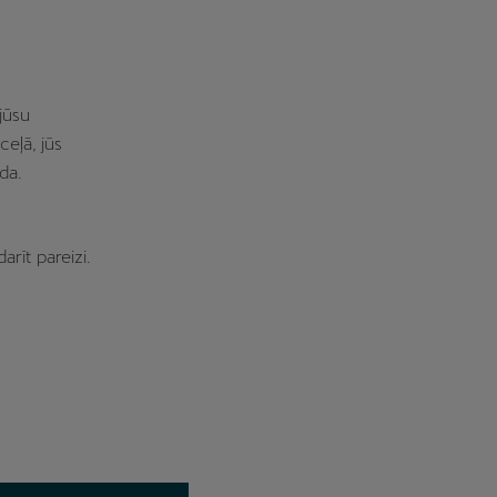
jūsu
ceļā, jūs
da.
arīt pareizi.