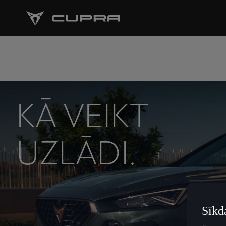
KĀ VEIKT
UZLĀDI.
Sīkd