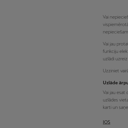
Vai nepiecieš
vispiemērotā
nepieciešamā
Vai jau prot
funkciju ele
uzlādi uzrei
Uzziniet va
Uzlāde ārp
Vai jau esat
uzlādes viet
karti un saņ
IOS