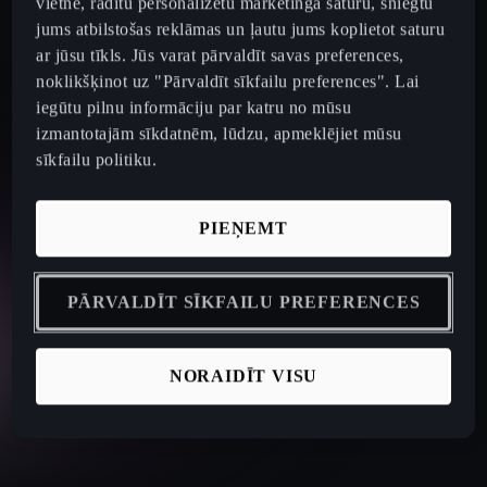
vietnē, rādītu personalizētu mārketinga saturu, sniegtu
jums atbilstošas reklāmas un ļautu jums koplietot saturu
ar jūsu tīkls. Jūs varat pārvaldīt savas preferences,
noklikšķinot uz "Pārvaldīt sīkfailu preferences". Lai
iegūtu pilnu informāciju par katru no mūsu
izmantotajām sīkdatnēm, lūdzu, apmeklējiet mūsu
sīkfailu politiku.
PIEŅEMT
PĀRVALDĪT SĪKFAILU PREFERENCES
NORAIDĪT VISU