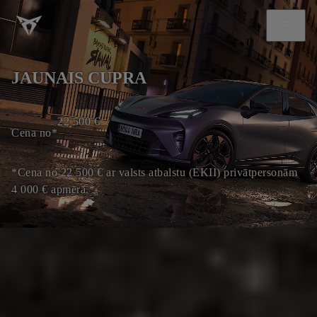
JAUNAIS CUPRA
22 500
€
Cena no*
*Cena no 22 500 € ar valsts atbalstu (EKII) privātpersonām
4 000 € apmērā.*