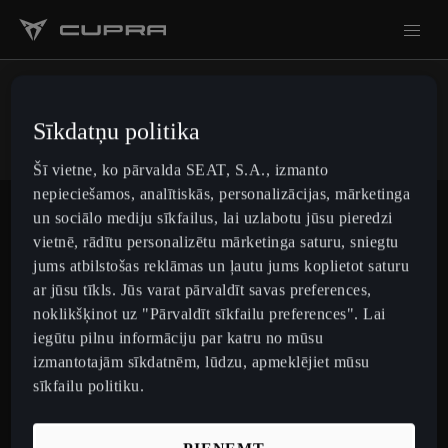
Sīkdatņu politika
Kontakti
Šī vietne, ko pārvalda SEAT, S.A., izmanto
nepieciešamos, analītiskās, personalizācijas, mārketinga
un sociālo mediju sīkfailus, lai uzlabotu jūsu pieredzi
Sazinies ar mums
vietnē, rādītu personalizētu mārketinga saturu, sniegtu
jums atbilstošas reklāmas un ļautu jums koplietot saturu
ar jūsu tīkls. Jūs varat pārvaldīt savas preferences,
noklikšķinot uz "Pārvaldīt sīkfailu preferences". Lai
Latvia
Latviešu
iegūtu pilnu informāciju par katru no mūsu
izmantotajām sīkdatnēm, lūdzu, apmeklējiet mūsu
sīkfailu politiku.
Modeļi
CUPRA Raval
Pērciet CUPRA