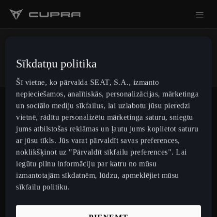
Sīkdatņu politika
Kontakti
Šī vietne, ko pārvalda SEAT, S.A., izmanto
nepieciešamos, analītiskās, personalizācijas, mārketinga
un sociālo mediju sīkfailus, lai uzlabotu jūsu pieredzi
Sazinies ar mums
vietnē, rādītu personalizētu mārketinga saturu, sniegtu
jums atbilstošas reklāmas un ļautu jums koplietot saturu
ar jūsu tīkls. Jūs varat pārvaldīt savas preferences,
noklikšķinot uz "Pārvaldīt sīkfailu preferences". Lai
Latvia
Latviešu
iegūtu pilnu informāciju par katru no mūsu
izmantotajām sīkdatnēm, lūdzu, apmeklējiet mūsu
sīkfailu politiku.
Modeļi
CUPRA Raval
Pērciet CUPRA