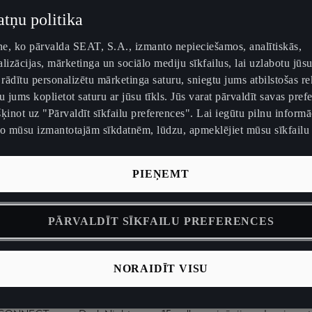
atņu politika
tne, ko pārvalda SEAT, S.A., izmanto nepieciešamos, analītiskās,
lizācijas, mārketinga un sociālo mediju sīkfailus, lai uzlabotu jūsu
 rādītu personalizētu mārketinga saturu, sniegtu jums atbilstošas r
u jums koplietot saturu ar jūsu tīkls. Jūs varat pārvaldīt savas pref
ķinot uz "Pārvaldīt sīkfailu preferences". Lai iegūtu pilnu informā
no mūsu izmantotajām sīkdatnēm, lūdzu, apmeklējiet mūsu sīkfailu 
Līdz pat:
Maksimālā jauda
0–100 km/h:
510
340
5,5
km*
ZS*
sek.
PIEŅEMT
PĀRVALDĪT SĪKFAILU PREFERENCES
NORAIDĪT VISU
Būtiskākie akcenti