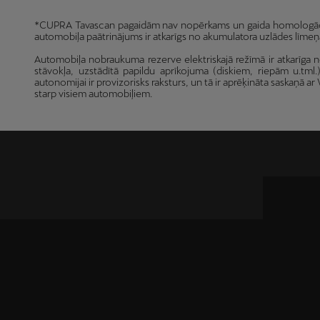
*CUPRA Tavascan pagaidām nav nopērkams un gaida homologācijas 
automobiļa paātrinājums ir atkarīgs no akumulatora uzlādes līmeņa un
Automobiļa nobraukuma rezerve elektriskajā režīmā ir atkarīga 
stāvokļa, uzstādītā papildu aprīkojuma (diskiem, riepām u.tml.)
autonomijai ir provizorisks raksturs, un tā ir aprēķināta saskaņā 
starp visiem automobiļiem.