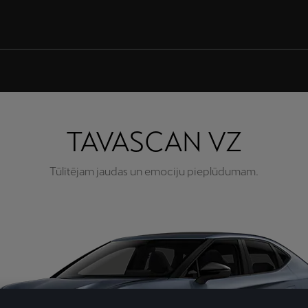
TAVASCAN VZ
Tūlītējam jaudas un emociju pieplūdumam.