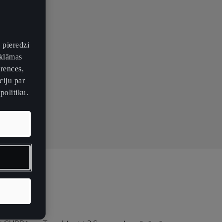
 pieredzi
eklāmas
erences,
ciju par
politiku.