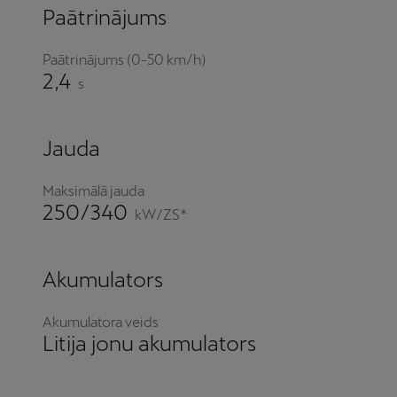
Paātrinājums
Paātrinājums (0-50 km/h)
2,4
s
Jauda
Maksimālā jauda
250/340
kW/ZS*
Akumulators
Akumulatora veids
Litija jonu akumulators