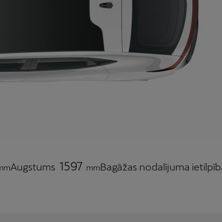
1597
Augstums
Bagāžas nodalījuma ietilpīb
mm
mm