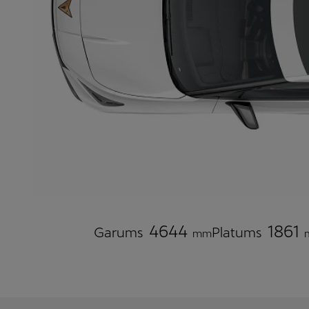
4644
1861
Garums
Platums
mm