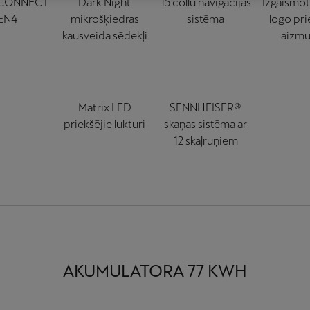
CONNECT
Dark Night
15 collu navigācijas
Izgaismo
EN4
mikrošķiedras
sistēma
logo pri
kausveida sēdekļi
aizmu
Matrix LED
SENNHEISER®
priekšējie lukturi
skaņas sistēma ar
12 skaļruņiem
AKUMULATORA 77 KWH