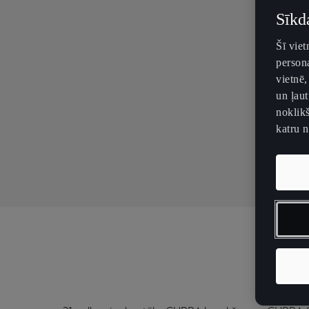
Sīkd
Šī vie
persona
vietnē,
un ļaut
noklikš
katru 