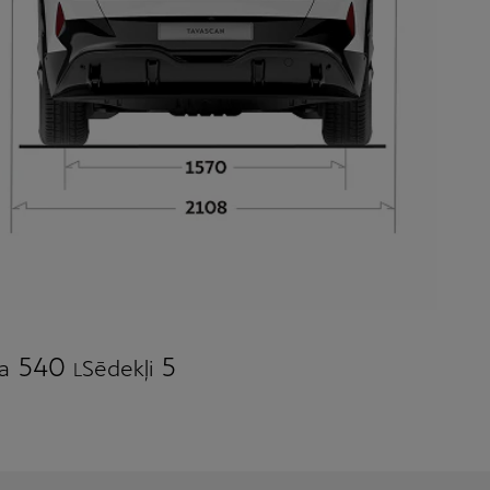
540
5
a
Sēdekļi
L