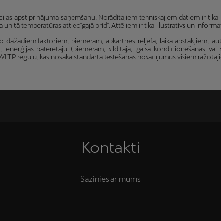
apstiprinājuma saņemšanu. Norādītajiem tehniskajiem datiem ir tikai inf
 tā temperatūras attiecīgajā brīdī. Attēliem ir tikai ilustratīvs un informat
no dažādiem faktoriem, piemēram, apkārtnes reljefa, laika apstākļiem, 
, enerģijas patērētāju (piemēram, sildītāja, gaisa kondicionēšanas vai 
ar WLTP regulu, kas nosaka standarta testēšanas nosacījumus visiem ražotāji
Kontakti
Sazinies ar mums