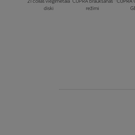
21 collas vieglmetāla
CUPRA braukšanas
CUPRA 
diski
režīmi
G