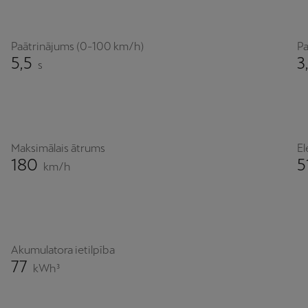
Paātrinājums (0-100 km/h)
Pa
5,5
3
s
Maksimālais ātrums
El
180
5
km/h
Akumulatora ietilpība
77
kWh³