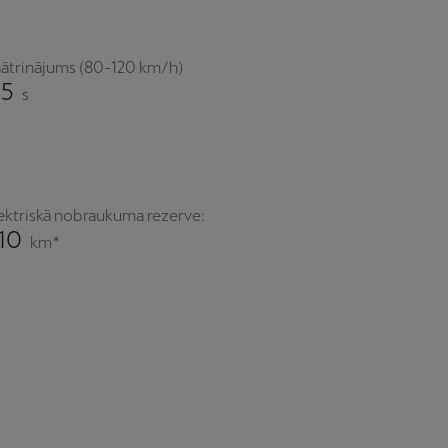
ātrinājums (80-120 km/h)
,5
s
ektriskā nobraukuma rezerve:
10
km*