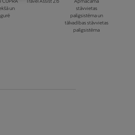
ti CUPRA
Travel Assist 2.6
Apmācāmā
ekšā un
stāvvietas
gurē
palīgsistēma un
tālvadības stāvvietas
palīgsistēma