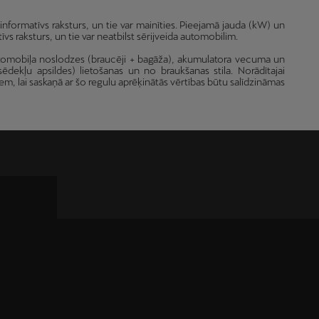
ormatīvs raksturs, un tie var mainīties. Pieejamā jauda (kW) un
īvs raksturs, un tie var neatbilst sērijveida automobilim.
automobiļa noslodzes (braucēji + bagāža), akumulatora vecuma un
sēdekļu apsildes) lietošanas un no braukšanas stila. Norādītajai
em, lai saskaņā ar šo regulu aprēķinātās vērtības būtu salīdzināmas